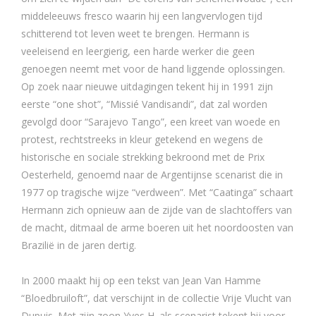
middeleeuws fresco waarin hij een langvervlogen tijd
schitterend tot leven weet te brengen. Hermann is
veeleisend en leergierig, een harde werker die geen
genoegen neemt met voor de hand liggende oplossingen.
Op zoek naar nieuwe uitdagingen tekent hij in 1991 zijn
eerste “one shot”, “Missié Vandisandi”, dat zal worden
gevolgd door “Sarajevo Tango”, een kreet van woede en
protest, rechtstreeks in kleur getekend en wegens de
historische en sociale strekking bekroond met de Prix
Oesterheld, genoemd naar de Argentijnse scenarist die in
1977 op tragische wijze “verdween”. Met “Caatinga” schaart
Hermann zich opnieuw aan de zijde van de slachtoffers van
de macht, ditmaal de arme boeren uit het noordoosten van
Brazilië in de jaren dertig.
In 2000 maakt hij op een tekst van Jean Van Hamme
“Bloedbruiloft”, dat verschijnt in de collectie Vrije Vlucht van
Dupuis. Met zijn zoon Yves H. als scenarist tekent hij voor