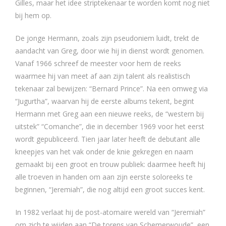
Gilles, maar het idee striptekenaar te worden komt nog niet
bij hem op.
De jonge Hermann, zoals zijn pseudoniem luidt, trekt de
aandacht van Greg, door wie hij in dienst wordt genomen.
Vanaf 1966 schreef de meester voor hem de reeks
waarmee hij van meet af aan zijn talent als realistisch
tekenaar zal bewijzen: “Bernard Prince”. Na een omweg via
“Jugurtha”, waarvan hij de eerste albums tekent, begint
Hermann met Greg aan een nieuwe reeks, de “western bij
uitstek” “Comanche”, die in december 1969 voor het eerst
wordt gepubliceerd. Tien jaar later heeft de debutant alle
kneepjes van het vak onder de knie gekregen en naam
gemaakt bij een groot en trouw publiek: daarmee heeft hij
alle troeven in handen om aan zijn eerste soloreeks te
beginnen, “Jeremiah”, die nog altijd een groot succes kent.
In 1982 verlaat hij de post-atomaire wereld van “Jeremiah”
om zich te wijden aan “De torens van Schemerwoude”, een